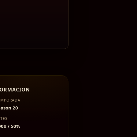
FORMACION
EMPORADA
eason 20
ATES
00x / 50%