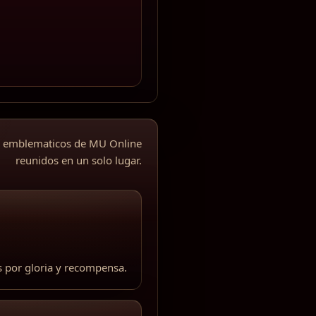
s emblematicos de MU Online
reunidos en un solo lugar.
s por gloria y recompensa.