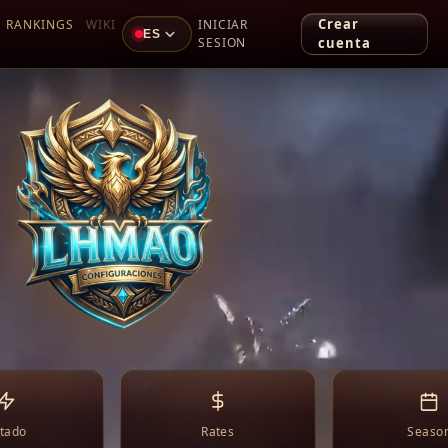
Crear
RANKINGS
WIKI
INICIAR
ES
SESION
cuenta
tado
Rates
Seaso