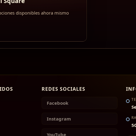
l Square
ipciones disponibles ahora mismo
2
IDOS
REDES SOCIALES
IN
T
Facebook
S
R
Instagram
5
YouTube