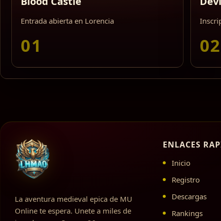
Blood Castle
Devi
Entrada abierta en Lorencia
Inscr
01
0
ENLACES RAP
Inicio
Registro
Descargas
La aventura medieval epica de MU
Online te espera. Unete a miles de
Rankings