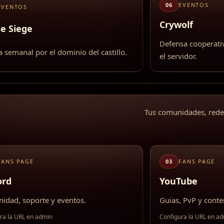
06
EVENTOS
EVENTOS
Crywolf
le Siege
Defensa cooperati
 semanal por el dominio del castillo.
el servidor.
Tus comunidades, redes 
FANS PAGE
03
FANS PAGE
ord
YouTube
idad, soporte y eventos.
Guias, PvP y conte
ra la URL en admin
Configura la URL en a